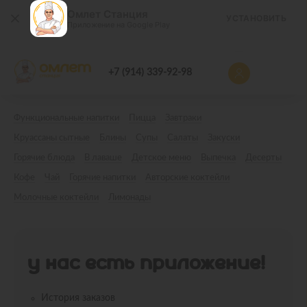
Омлет Станция
УСТАНОВИТЬ
Приложение на Google Play
+7 (914) 339-92-98
Функциональные напитки
Пицца
Завтраки
Круассаны сытные
Блины
Супы
Салаты
Закуски
Горячие блюда
В лаваше
Детское меню
Выпечка
Десерты
Кофе
Чай
Горячие напитки
Авторские коктейли
Молочные коктейли
Лимонады
У НАС ЕСТЬ ПРИЛОЖЕНИЕ!
История заказов