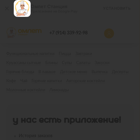
Омлет Станция
УСТАНОВИТЬ
Приложение на Google Play
+7 (914) 339-92-98
Функциональные напитки
Пицца
Завтраки
Круассаны сытные
Блины
Супы
Салаты
Закуски
Горячие блюда
В лаваше
Детское меню
Выпечка
Десерты
Кофе
Чай
Горячие напитки
Авторские коктейли
Молочные коктейли
Лимонады
У НАС ЕСТЬ ПРИЛОЖЕНИЕ!
История заказов