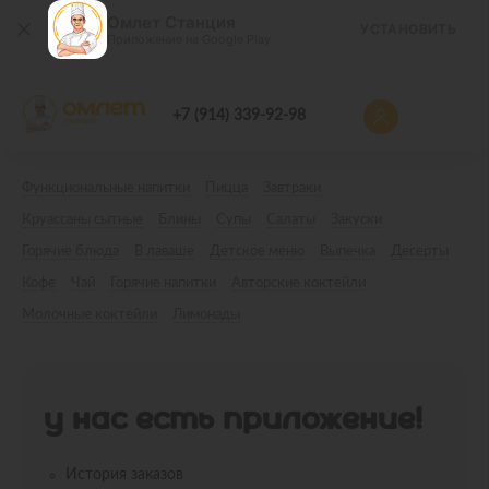
Омлет Станция
УСТАНОВИТЬ
Приложение на Google Play
+7 (914) 339-92-98
Функциональные напитки
Пицца
Завтраки
Круассаны сытные
Блины
Супы
Салаты
Закуски
Горячие блюда
В лаваше
Детское меню
Выпечка
Десерты
Кофе
Чай
Горячие напитки
Авторские коктейли
Молочные коктейли
Лимонады
У НАС ЕСТЬ ПРИЛОЖЕНИЕ!
История заказов