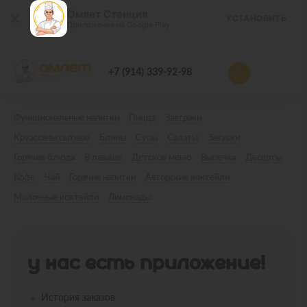
Омлет Станция
УСТАНОВИТЬ
Приложение на Google Play
+7 (914) 339-92-98
Функциональные напитки
Пицца
Завтраки
Круассаны сытные
Блины
Супы
Салаты
Закуски
Горячие блюда
В лаваше
Детское меню
Выпечка
Десерты
Кофе
Чай
Горячие напитки
Авторские коктейли
Молочные коктейли
Лимонады
У НАС ЕСТЬ ПРИЛОЖЕНИЕ!
История заказов