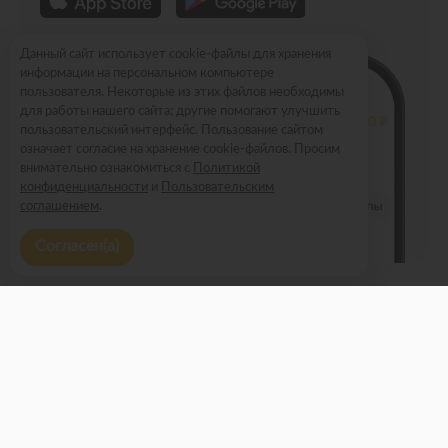
Данный сайт использует cookie-файлы для хранения
информации на персональном компьютере
пользователя. Некоторые из этих файлов необходимы
для работы нашего сайта; другие помогают улучшить
пользовательский интерфейс. Пользование сайтом
означает согласие на хранение cookie-файлов. Просим
внимательно ознакомиться с
Политикой
конфиденциальности
и
Пользовательским
соглашением
.
Согласен(а)
Меню
Новости
Доставка и оплата