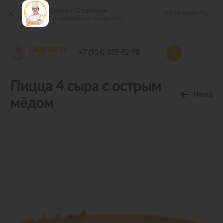
Омлет Станция
УСТАНОВИТЬ
Приложение на Google Play
+7 (914) 339-92-98
Пицца 4 сыра с острым
Назад
мёдом