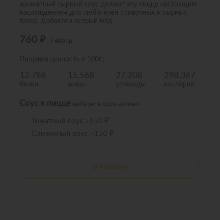
ароматный сырный соус делают эту пиццу настоящим
наслаждением для любителей сливочных и сырных
блюд. Добавлен острый мёд
760
₽
/
400
гр.
Пищевая ценность в 100г.:
12.786
15.568
27.208
298.367
белки
жиры
углеводы
каллории
Соус к пицце
выберите один вариант
Томатный соус +150 ₽
Сливочный соус +150 ₽
В корзину