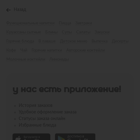
Назад
Функциональные напитки
Пицца
Завтраки
Круассаны сытные
Блины
Супы
Салаты
Закуски
Горячие блюда
В лаваше
Детское меню
Выпечка
Десерты
Кофе
Чай
Горячие напитки
Авторские коктейли
Молочные коктейли
Лимонады
У НАС ЕСТЬ ПРИЛОЖЕНИЕ!
История заказов
Удобное оформление заказа
Статусы заказа онлайн
Избранные блюда