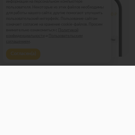
информации на персональном компьютере
пользователя. Некоторые из этих файлов необходимы
для работы нашего сайта; другие помогают улучшить
пользовательский интерфейс. Пользование сайтом
означает согласие на хранение cookie-файлов. Просим
внимательно ознакомиться с
Политикой
конфиденциальности
и
Пользовательским
соглашением
.
Согласен(а)
Меню
Новости
Доставка и оплата
О нас
Оставить отзыв
Бонусный клуб