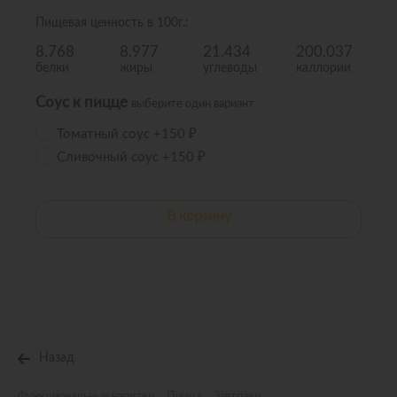
Пищевая ценность в 100г.:
8.768
8.977
21.434
200.037
белки
жиры
углеводы
каллории
Соус к пицце
выберите один вариант
Томатный соус +150 ₽
Сливочный соус +150 ₽
В корзину
Назад
Функциональные напитки
Пицца
Завтраки