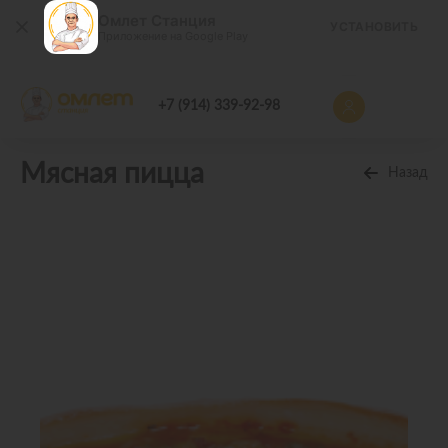
Омлет Станция
УСТАНОВИТЬ
Приложение на Google Play
+7 (914) 339-92-98
Мясная пицца
Назад