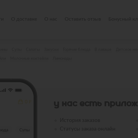
ти
О доставке
О нас
Оставить отзыв
Бонусный кл
лины
Супы
Салаты
Закуски
Горячие блюда
В лаваше
Детское м
йли
Молочные коктейли
Лимонады
У НАС ЕСТЬ ПРИЛОЖ
История заказов
Статусы заказа онлайн