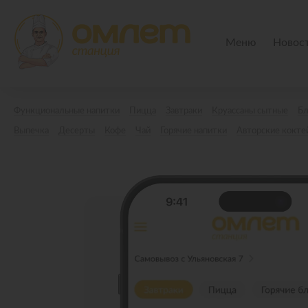
Меню
Новос
Функциональные напитки
Пицца
Завтраки
Круассаны сытные
Б
Выпечка
Десерты
Кофе
Чай
Горячие напитки
Авторские кокте