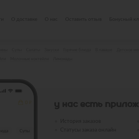
ти
О доставке
О нас
Оставить отзыв
Бонусный кл
лины
Супы
Салаты
Закуски
Горячие блюда
В лаваше
Детское м
йли
Молочные коктейли
Лимонады
У НАС ЕСТЬ ПРИЛОЖ
История заказов
Статусы заказа онлайн