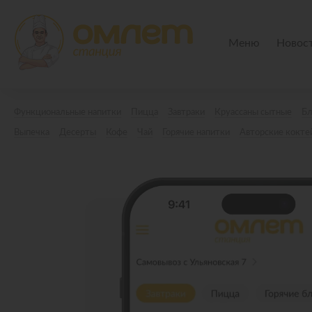
Меню
Новос
Функциональные напитки
Пицца
Завтраки
Круассаны сытные
Б
Выпечка
Десерты
Кофе
Чай
Горячие напитки
Авторские кокте