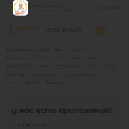
Омлет Станция
УСТАНОВИТЬ
Приложение на Google Play
+7 (914) 339-92-98
Функциональные напитки
Пицца
Завтраки
Круассаны сытные
Блины
Супы
Салаты
Закуски
Горячие блюда
В лаваше
Детское меню
Выпечка
Десерты
Кофе
Чай
Горячие напитки
Авторские коктейли
Молочные коктейли
Лимонады
У НАС ЕСТЬ ПРИЛОЖЕНИЕ!
История заказов