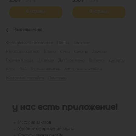
250 ₽
350 ₽
/ 291 гр.
/ 150 гр.
В корзину
В корзину
Разделы меню
Функциональные напитки
Пицца
Завтраки
Круассаны сытные
Блины
Супы
Салаты
Закуски
Горячие блюда
В лаваше
Детское меню
Выпечка
Десерты
Кофе
Чай
Горячие напитки
Авторские коктейли
Молочные коктейли
Лимонады
У НАС ЕСТЬ ПРИЛОЖЕНИЕ!
История заказов
Удобное оформление заказа
Статусы заказа онлайн