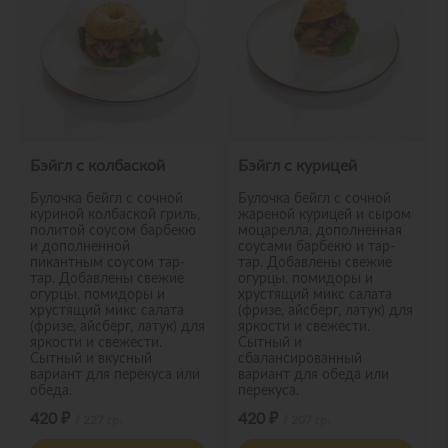
Бэйгл с колбаской
Бэйгл с курицей
Булочка бейгл с сочной
Булочка бейгл с сочной
куриной колбаской гриль,
жареной курицей и сыром
политой соусом барбекю
моцарелла, дополненная
и дополненной
соусами барбекю и тар-
пикантным соусом тар-
тар. Добавлены свежие
тар. Добавлены свежие
огурцы, помидоры и
огурцы, помидоры и
хрустящий микс салата
хрустящий микс салата
(фризе, айсберг, латук) для
(фризе, айсберг, латук) для
яркости и свежести.
яркости и свежести.
Сытный и
Сытный и вкусный
сбалансированный
вариант для перекуса или
вариант для обеда или
обеда.
перекуса.
420 ₽
420 ₽
/ 227 гр.
/ 207 гр.