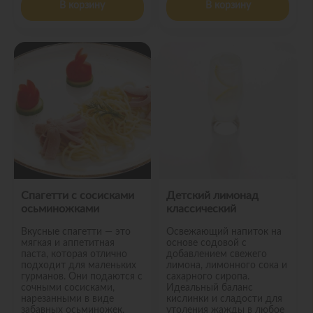
В корзину
В корзину
Спагетти с сосисками
Детский лимонад
осьминожками
классический
Вкусные спагетти — это
Освежающий напиток на
мягкая и аппетитная
основе содовой с
паста, которая отлично
добавлением свежего
подходит для маленьких
лимона, лимонного сока и
гурманов. Они подаются с
сахарного сиропа.
сочными сосисками,
Идеальный баланс
нарезанными в виде
кислинки и сладости для
забавных осьминожек.
утоления жажды в любое