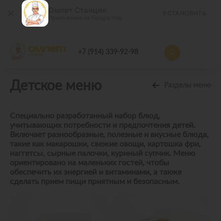
Омлет Станция
УСТАНОВИТЬ
Приложение на Google Play
+7 (914) 339-92-98
Детское меню
Разделы меню
Специально разработанный набор блюд,
учитывающих потребности и предпочтения детей.
Включает разнообразные, полезные и вкусные блюда,
такие как макарошки, свежие овощи, картошка фри,
наггетсы, сырные палочки, куриный супчик. Меню
ориентировано на маленьких гостей, чтобы
обеспечить их энергией и витаминами, а также
сделать прием пищи приятным и безопасным.