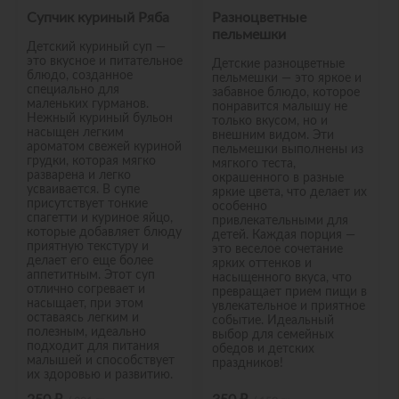
Супчик куриный Ряба
Разноцветные
пельмешки
Детский куриный суп —
это вкусное и питательное
Детские разноцветные
блюдо, созданное
пельмешки — это яркое и
специально для
забавное блюдо, которое
маленьких гурманов.
понравится малышу не
Нежный куриный бульон
только вкусом, но и
насыщен легким
внешним видом. Эти
ароматом свежей куриной
пельмешки выполнены из
грудки, которая мягко
мягкого теста,
разварена и легко
окрашенного в разные
усваивается. В супе
яркие цвета, что делает их
присутствует тонкие
особенно
спагетти и куриное яйцо,
привлекательными для
которые добавляет блюду
детей. Каждая порция —
приятную текстуру и
это веселое сочетание
делает его еще более
ярких оттенков и
аппетитным. Этот суп
насыщенного вкуса, что
отлично согревает и
превращает прием пищи в
насыщает, при этом
увлекательное и приятное
оставаясь легким и
событие. Идеальный
полезным, идеально
выбор для семейных
подходит для питания
обедов и детских
малышей и способствует
праздников!
их здоровью и развитию.