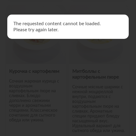
The requested content cannot be loaded.
Please try again later.
Курочка с картофелем
Митболлы с
картофельным пюре
Сочная жареная курица с
воздушным
Сочные мясные шарики с
картофельным пюре на
нежной моцареллой
сливках. Блюдо
внутри, подаются с
дополнено свежими
воздушным
черри и ароматными
картофельным пюре на
специями. Классическое
сливках. Ароматные
сочетание для сытного
специи придают блюду
обеда или ужина.
насыщенный вкус.
Идеальный вариант для
сытного обеда или ужина.