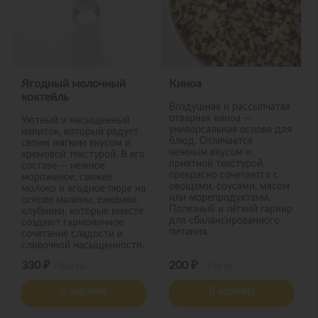
Ягодный молочный
Киноа
коктейль
Воздушная и рассыпчатая
отварная киноа —
Уютный и насыщенный
универсальная основа для
напиток, который радует
блюд. Отличается
своим мягким вкусом и
нежным вкусом и
кремовой текстурой. В его
приятной текстурой,
составе — нежное
прекрасно сочетается с
мороженое, свежее
овощами, соусами, мясом
молоко и ягодное пюре на
или морепродуктами.
основе малины, ежевики,
Полезный и лёгкий гарнир
клубники, которые вместе
для сбалансированного
создают гармоничное
питания.
сочетание сладости и
сливочной насыщенности.
330 ₽
200 ₽
/ 226 гр.
/ 150 гр.
В корзину
В корзину