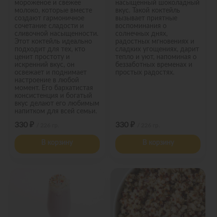
мороженое и свежее
насыщенный шоколадный
молоко, которые вместе
вкус. Такой коктейль
создают гармоничное
вызывает приятные
сочетание сладости и
воспоминания о
сливочной насыщенности.
солнечных днях,
Этот коктейль идеально
радостных мгновениях и
подходит для тех, кто
сладких угощениях, дарит
ценит простоту и
тепло и уют, напоминая о
искренний вкус, он
беззаботных временах и
освежает и поднимает
простых радостях.
настроение в любой
момент. Его бархатистая
консистенция и богатый
вкус делают его любимым
напитком для всей семьи.
330 ₽
330 ₽
/ 226 гр.
/ 226 гр.
В корзину
В корзину