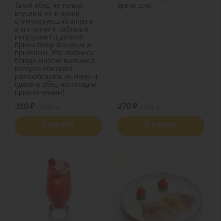
Такой обед не только
время дня.
вкусный, но и яркий,
стимулирующий аппетит,
а его яркие и забавные
ингредиенты делают
прием пищи веселым и
приятным. Это любимое
блюдо многих малышей,
которое помогает
разнообразить их меню и
сделать обед настоящим
приключением!
310 ₽
270 ₽
/ 250 гр.
/ 251 гр.
В корзину
В корзину