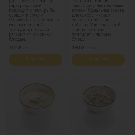
рис — универсальный
спагетти с нежной
гарнир, который
текстурой и нейтральным
подходит к мясу, рыбе,
вкусом. Идеальная основа
овощам и соусам.
для соусов, мясных,
Отличается нейтральным
овощных или сырных
вкусом и нежной
добавок. Универсальный
текстурой, позволяя
гарнир, который
раскрыться основным
подойдёт к любому
блюдам.
блюду.
100 ₽
160 ₽
/ 130 гр.
/ 130 гр.
В корзину
В корзину