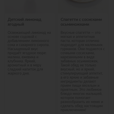
Детский лимонад
Спагетти с сосисками
ягодный
осьминожками
Освежающий лимонад на
Вкусные спагетти — это
основе содовой с
мягкая и аппетитная
добавлением лимонного
паста, которая отлично
сока и сахарного сиропа.
подходит для маленьких
Насыщенный вкус
гурманов. Они подаются с
придаёт ягодное пюре:
сочными сосисками,
малина, ежевика и
нарезанными в виде
клубника. Яркий,
забавных осьминожек.
ароматный и в меру
Такой обед не только
сладкий напиток для
вкусный, но и яркий,
жаркого дня.
стимулирующий аппетит,
а его яркие и забавные
ингредиенты делают
прием пищи веселым и
приятным. Это любимое
блюдо многих малышей,
которое помогает
разнообразить их меню и
сделать обед настоящим
приключением!