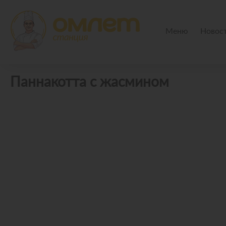
Меню
Новос
Паннакотта с жасмином