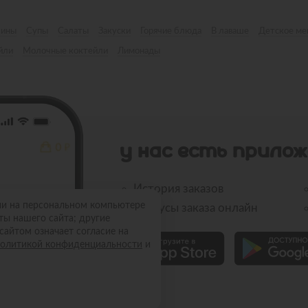
лины
Супы
Салаты
Закуски
Горячие блюда
В лаваше
Детское м
йли
Молочные коктейли
Лимонады
У НАС ЕСТЬ ПРИЛОЖ
История заказов
ии на персональном компьютере
Статусы заказа онлайн
ты нашего сайта; другие
сайтом означает согласие на
олитикой конфиденциальности
и