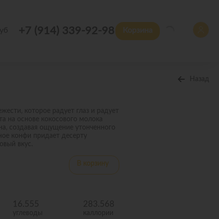
+7 (914) 339-92-98
уб
Корзина
Назад
жести, которое радует глаз и радует
тта на основе кокосового молока
а, создавая ощущение утонченного
ное конфи придает десерту
овый вкус.
В корзину
16.555
283.568
углеводы
каллории