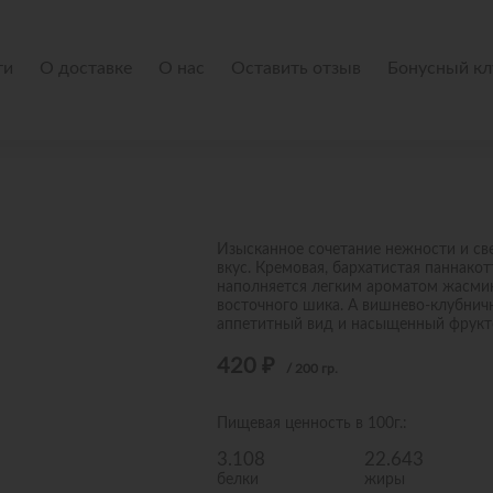
ти
О доставке
О нас
Оставить отзыв
Бонусный кл
Изысканное сочетание нежности и све
вкус. Кремовая, бархатистая паннако
наполняется легким ароматом жасмин
восточного шика. А вишнево-клубнич
аппетитный вид и насыщенный фрукт
420
₽
/
200
гр.
Пищевая ценность в 100г.:
3.108
22.643
белки
жиры