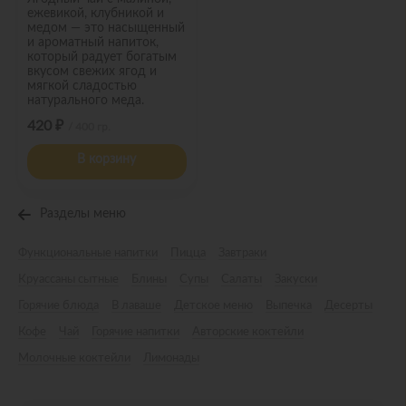
ежевикой, клубникой и
медом — это насыщенный
и ароматный напиток,
который радует богатым
вкусом свежих ягод и
мягкой сладостью
натурального меда.
420 ₽
/ 400 гр.
В корзину
Разделы меню
Функциональные напитки
Пицца
Завтраки
Круассаны сытные
Блины
Супы
Салаты
Закуски
Горячие блюда
В лаваше
Детское меню
Выпечка
Десерты
Кофе
Чай
Горячие напитки
Авторские коктейли
Молочные коктейли
Лимонады