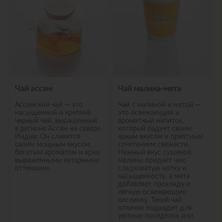
Чай ассам
Чай малина-мята
Ассамский чай — это
Чай с малиной и мятой —
насыщенный и крепкий
это освежающий и
черный чай, выращенный
ароматный напиток,
в регионе Ассам на севере
который радует своим
Индии. Он славится
ярким вкусом и приятным
своим мощным вкусом,
сочетанием свежести.
богатым ароматом и ярко
Нежный вкус сушеной
выраженными янтарными
малины придает чаю
оттенками.
сладковатую нотку и
насыщенность, а мята
добавляет прохладу и
легкую освежающую
кислинку. Такой чай
отлично подходит для
уютных посиделок или