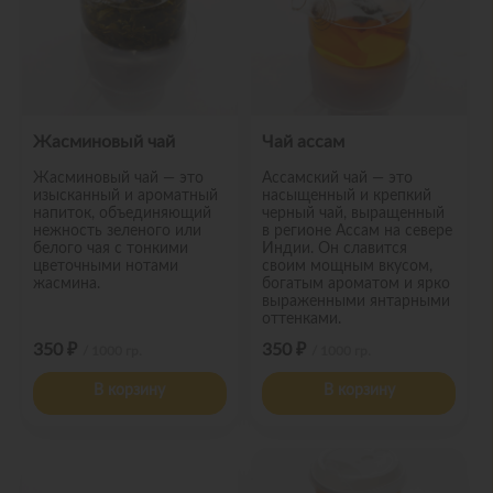
Жасминовый чай
Чай ассам
Жасминовый чай — это
Ассамский чай — это
изысканный и ароматный
насыщенный и крепкий
напиток, объединяющий
черный чай, выращенный
нежность зеленого или
в регионе Ассам на севере
белого чая с тонкими
Индии. Он славится
цветочными нотами
своим мощным вкусом,
жасмина.
богатым ароматом и ярко
выраженными янтарными
оттенками.
350 ₽
350 ₽
/ 1000 гр.
/ 1000 гр.
В корзину
В корзину