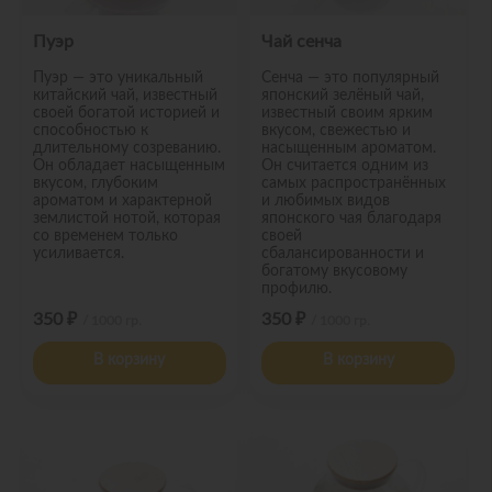
Пуэр
Чай сенча
Пуэр — это уникальный
Сенча — это популярный
китайский чай, известный
японский зелёный чай,
своей богатой историей и
известный своим ярким
способностью к
вкусом, свежестью и
длительному созреванию.
насыщенным ароматом.
Он обладает насыщенным
Он считается одним из
вкусом, глубоким
самых распространённых
ароматом и характерной
и любимых видов
землистой нотой, которая
японского чая благодаря
со временем только
своей
усиливается.
сбалансированности и
богатому вкусовому
профилю.
350 ₽
350 ₽
/ 1000 гр.
/ 1000 гр.
В корзину
В корзину