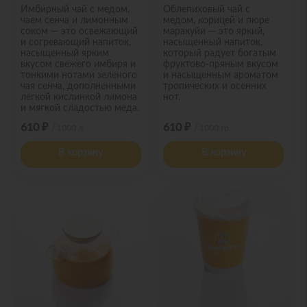
Имбирный чай с медом,
Облепиховый чай с
чаем сенча и лимонным
медом, корицей и пюре
соком — это освежающий
маракуйи — это яркий,
и согревающий напиток,
насыщенный напиток,
насыщенный ярким
который радует богатым
вкусом свежего имбиря и
фруктово-пряным вкусом
тонкими нотами зеленого
и насыщенным ароматом
чая сенча, дополненными
тропических и осенних
легкой кислинкой лимона
нот.
и мягкой сладостью меда.
610 ₽
610 ₽
/ 1000 л.
/ 1000 гр.
В корзину
В корзину