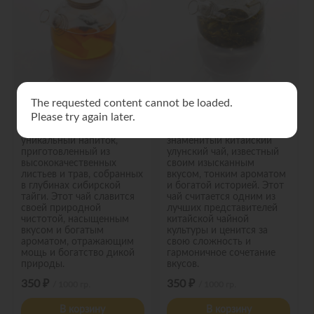
The requested content cannot be loaded.
Таёжный чай
Чай Те Гуань Инь
Please try again later.
Таежный чай — это
Те Гуань Инь — это
уникальный напиток,
знаменитый китайский
приготовленный из
улунский чай, известный
высококачественных
своим изысканным
листьев и трав, собранных
вкусом, тонким ароматом
в глубинах сибирской
и богатой историей. Этот
тайги. Этот чай славится
чай считается одним из
своей природной
лучших представителей
чистотой, насыщенным
китайской чайной
вкусом и богатым
культуры и ценится за
ароматом, отражающим
свою сложность и
мощь и богатство дикой
гармоничное сочетание
природы.
вкусов.
350 ₽
350 ₽
/ 1000 гр.
/ 1000 гр.
В корзину
В корзину