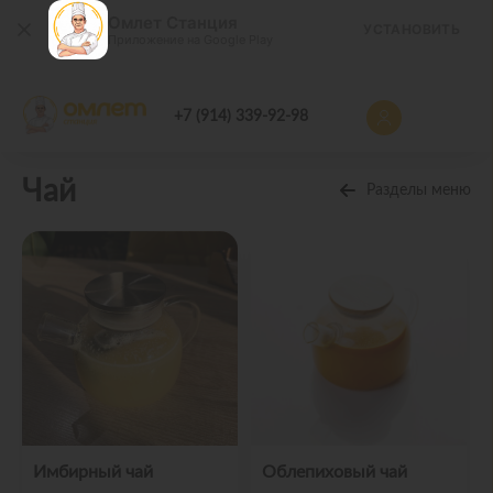
Омлет Станция
УСТАНОВИТЬ
Приложение на Google Play
+7 (914) 339-92-98
Чай
Разделы меню
Имбирный чай
Облепиховый чай