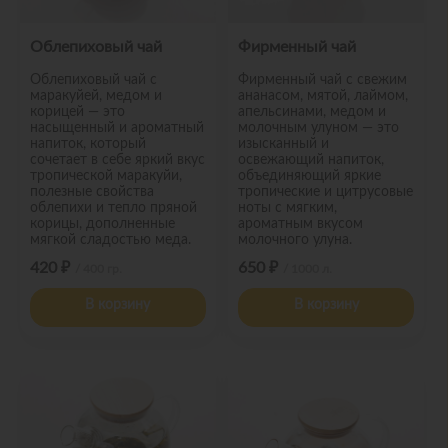
Облепиховый чай
Фирменный чай
Облепиховый чай с
Фирменный чай с свежим
маракуйей, медом и
ананасом, мятой, лаймом,
корицей — это
апельсинами, медом и
насыщенный и ароматный
молочным улуном — это
напиток, который
изысканный и
сочетает в себе яркий вкус
освежающий напиток,
тропической маракуйи,
объединяющий яркие
полезные свойства
тропические и цитрусовые
облепихи и тепло пряной
ноты с мягким,
корицы, дополненные
ароматным вкусом
мягкой сладостью меда.
молочного улуна.
420 ₽
650 ₽
/ 400 гр.
/ 1000 л.
В корзину
В корзину